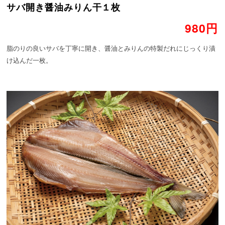
サバ開き醤油みりん干１枚
980円
脂のりの良いサバを丁寧に開き、醤油とみりんの特製だれにじっくり漬
け込んだ一枚。