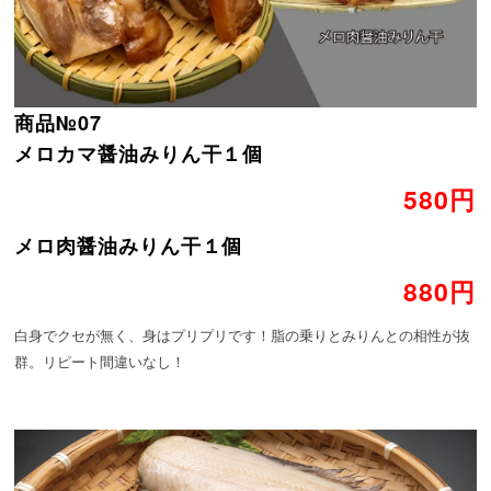
商品№07
メロカマ醤油みりん干１個
580円
メロ肉醤油みりん干１個
880円
白身でクセが無く、身はプリプリです！脂の乗りとみりんとの相性が抜
群。リピート間違いなし！