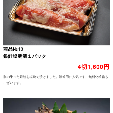
商品№13
銀鮭塩麴漬１パック
4切1,600円
脂の乗った銀鮭を塩麹で漬けました。贈答用に人気です。無料化粧箱も
ございます。