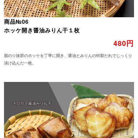
商品№06
ホッケ開き醤油みりん干１枚
480円
脂のり抜群のホッケを丁寧に開き、醤油とみりんの特製だれでじっくり
漬け込んだ一枚。