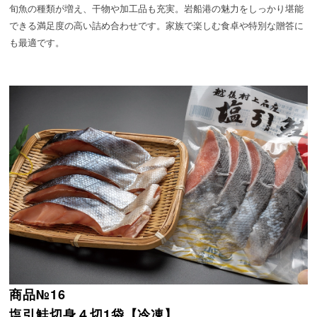
旬魚の種類が増え、干物や加工品も充実。岩船港の魅力をしっかり堪能
できる満足度の高い詰め合わせです。家族で楽しむ食卓や特別な贈答に
も最適です。
商品№16
塩引鮭切身４切1袋【冷凍】