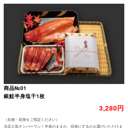
商品№01
銀鮭半身塩干1枚
3,280円
（丸物・切身をご指定ください）
当店人気ナンバーワン！半身のままか、切身にするかお選びいただけま